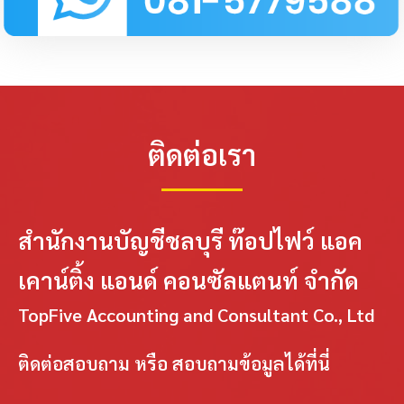
ติดต่อเรา
สำนักงานบัญชีชลบุรี ท๊อปไฟว์ แอค
เคาน์ติ้ง แอนด์ คอนซัลแตนท์ จำกัด
TopFive Accounting and Consultant Co., Ltd
ติดต่อสอบถาม หรือ สอบถามข้อมูลได้ที่นี่