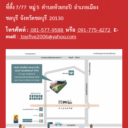
ที่ตั้ง 7/77 หมู่ 5 ตำบลห้วยกะปิ อำเภอเมือง
ชลบุรี จังหวัดชลบุรี 20130
โทรศัพท์ :
081-577-9588
หรือ
091-775-4272
E-
mail
:
topfive2006@yahoo.com