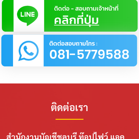
ติดต่อเรา
สำนักงานบัญชีชลบุรี ท๊อปไฟว์ แอค