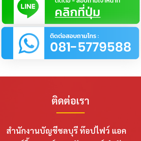
ติดต่อเรา
สำนักงานบัญชีชลบุรี ท๊อปไฟว์ แอค