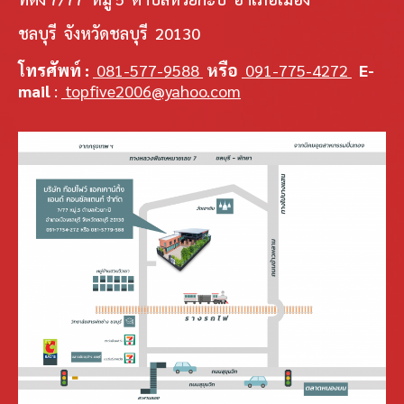
ชลบุรี จังหวัดชลบุรี 20130
โทรศัพท์ :
081-577-9588
หรือ
091-775-4272
E-
mail
:
topfive2006@yahoo.com