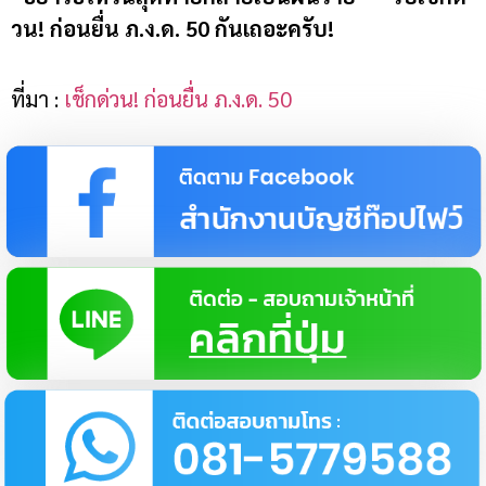
วน! ก่อนยื่น ภ.ง.ด. 50 กันเถอะครับ!
ที่มา :
เช็กด่วน! ก่อนยื่น ภ.ง.ด. 50